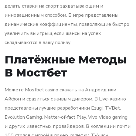
делать ставки на спорт захватывающим и
инновационным способом. В игре представлены
динамические коэффициенты, позволяющие быстро
увеличить выигрыш, если шансы на успех
складываются в вашу пользу.
Платёжные Методы
В Мостбет
Можете Mostbet casino скачать на Андроид или
Айфон и сразиться с живым дилером. В Live-казино
представлены лучшие разработчики Ezugi, TVBet,
Evolution Gaming, Matter-of-fact Play, Vivo Video gaming
и других известных провайдеров. В коллекции почти
100 столов с игрой в покер, рулетку, TV-шоу,