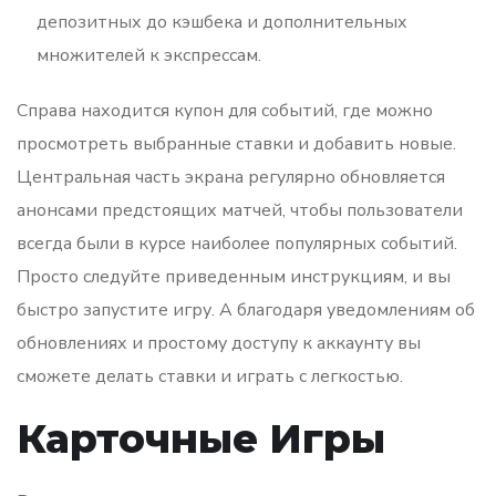
депозитных до кэшбека и дополнительных
множителей к экспрессам.
Справа находится купон для событий, где можно
просмотреть выбранные ставки и добавить новые.
Центральная часть экрана регулярно обновляется
анонсами предстоящих матчей, чтобы пользователи
всегда были в курсе наиболее популярных событий.
Просто следуйте приведенным инструкциям, и вы
быстро запустите игру. А благодаря уведомлениям об
обновлениях и простому доступу к аккаунту вы
сможете делать ставки и играть с легкостью.
Карточные Игры