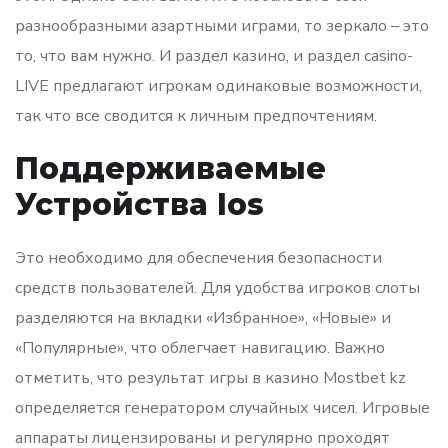
разнообразными азартными играми, то зеркало – это
то, что вам нужно. И раздел казино, и раздел casino-
LIVE предлагают игрокам одинаковые возможности,
так что все сводится к личным предпочтениям.
Поддерживаемые
Устройства Ios
Это необходимо для обеспечения безопасности
средств пользователей. Для удобства игроков слоты
разделяются на вкладки «Избранное», «Новые» и
«Популярные», что облегчает навигацию. Важно
отметить, что результат игры в казино Mostbet kz
определяется генератором случайных чисел. Игровые
аппараты лицензированы и регулярно проходят