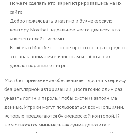
можете сделать это, зарегистрировавшись на их
сайте.
Добро пожаловать в казино и букмекерскую
контору Mostbet, идеальное место для всех, кто
увлечен онлайн-играми.
Кэшбек в Мостбет – это не просто возврат средств,
это знак внимания к клиентам и забота о их
удовлетворении от игры.
Мостбет приложение обеспечивает доступ к сервису
без регулярной авторизации. Достаточно один раз
указать логин и пароль, чтобы система заполнила
данные. Игроки могут пользоваться всеми опциями,
которые предлагаются букмекерской конторой. К
ним относятся минимальная сумма депозита и