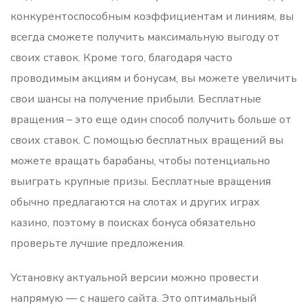
конкурентоспособным коэффициентам и линиям, вы
всегда сможете получить максимальную выгоду от
своих ставок. Кроме того, благодаря часто
проводимым акциям и бонусам, вы можете увеличить
свои шансы на получение прибыли. Бесплатные
вращения – это еще один способ получить больше от
своих ставок. С помощью бесплатных вращений вы
можете вращать барабаны, чтобы потенциально
выиграть крупные призы. Бесплатные вращения
обычно предлагаются на слотах и других играх
казино, поэтому в поисках бонуса обязательно
проверьте лучшие предложения.
Установку актуальной версии можно провести
напрямую — с нашего сайта. Это оптимальный