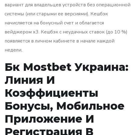
вариант для владельцев устройств без операционной
системы (или старыми ее версиями). Кешбэк
начисляется на бонусный счет и облагается
вейджером х3. Кешбэк с неудачных ставок (до 10 %)
появляется в личном кабинете в начале каждой
недели.
Бк Mostbet Украина:
Линия И
Коэффициенты
Бонусы, Мобильное
Приложение И
Регистрация В