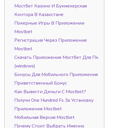
Мостбет Казино И Букмекерская
Контора В Казахстане
Покерные Игры В Приложении
Mostbet
Регистрация Через Приложение
Mostbet
Скачать Приложение Мостбет Для Пк
(windows)
Бонусы Для Мобильного Приложения
Приветственный Бонус
Как Вывести Деньги С Mostbet?
Получи One Hundred Fs За Установку
Приложения Mostbet
Мобильная Версия Mostbet
Почему Стоит Выбрать Именно