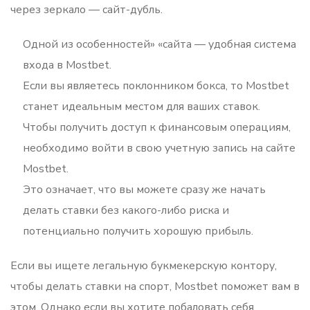
через зеркало — сайт-дубль.
Одной из особенностей» «сайта — удобная система
входа в Mostbet.
Если вы являетесь поклонником бокса, то Mostbet
станет идеальным местом для ваших ставок.
Чтобы получить доступ к финансовым операциям,
необходимо войти в свою учетную запись на сайте
Mostbet.
Это означает, что вы можете сразу же начать
делать ставки без какого-либо риска и
потенциально получить хорошую прибыль.
Если вы ищете легальную букмекерскую контору,
чтобы делать ставки на спорт, Mostbet поможет вам в
этом. Однако если вы хотите побаловать себя