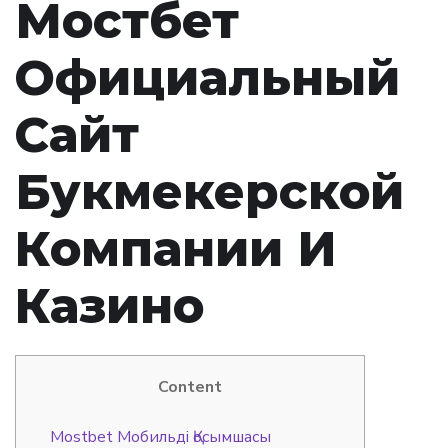
Мостбет
Официальный
Сайт
Букмекерской
Компании И
Казино
Content
Mostbet Мобильді Қосымшасы