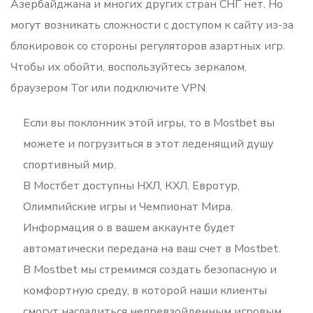
Азербайджана и многих других стран СНГ нет. Но
могут возникать сложности с доступом к сайту из-за
блокировок со стороны регуляторов азартных игр.
Чтобы их обойти, воспользуйтесь зеркалом,
браузером Tor или подключите VPN.
Если вы поклонник этой игры, то в Mostbet вы
можете и погрузиться в этот леденящий душу
спортивный мир.
В Мостбет доступны НХЛ, КХЛ, Евротур,
Олимпийские игры и Чемпионат Мира.
Информация о в вашем аккаунте будет
автоматически передана на ваш счет в Mostbet.
В Mostbet мы стремимся создать безопасную и
комфортную среду, в которой наши клиенты
смогут насладиться непревзойденным игровым