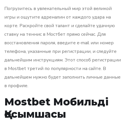
Погрузитесь в увлекательный мир этой великой
игры и ощутите адреналин от каждого удара на
корте. Раскройте свой талант и сделайте удачную
ставку на теннис в Мостбет прямо сейчас. Для
восстановления пароля, введите e-mail или номер
телефона, указанные при регистрации, и следуйте
дальнейшим инструкциям. Этот способ регистрации
в Mostbet третий по популярности на сайте. В
дальнейшем нужно будет заполнить личные данные
в профиле.
Mostbet Мобильді
Қосымшасы