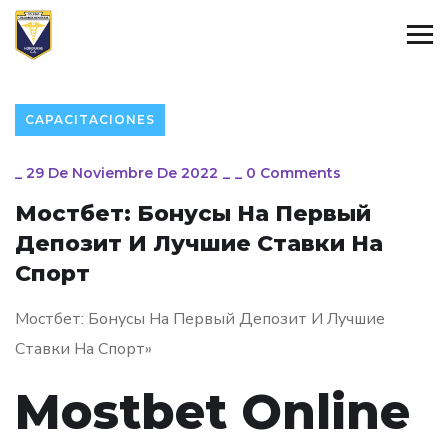
CAPACITACIONES
_
29 De Noviembre De 2022
_
_
0 Comments
Мостбет: Бонусы На Первый
Депозит И Лучшие Ставки На
Спорт
Мостбет: Бонусы На Первый Депозит И Лучшие
Ставки На Спорт»
Mostbet Online