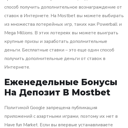
способ получить дополнительное вознаграждение от
ставок в Интернете. На Mostbet вы можете выбирать
из множества лотерейных игр, таких как Powerball и
Mega Millions. В этих лотереях вы можете выиграть
крупные призы и заработать дополнительные
деньги. Бесплатные ставки – это еще один способ
получить дополнительные деньги от ставок в
Интернете.
Еженедельные Бонусы
На Депозит В Mostbet
Политикой Google запрещена публикация
приложений с азартными играми, поэтому их нет в
Have fun Market. Если вы впервые устанавливаете