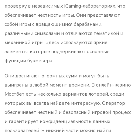
проверку в независимых iGaming-лабораториях, что
обеспечивает честность игры. Они представляют
собой игры с вращающимися барабанами,
различными символами и отличаются тематикой и
механикой игры. Здесь используются яркие
элементы, которые подчеркивают основные
функции букмекера.
Они достигают огромных сумм и могут быть
выиграны в любой момент времени. В онлайн-казино
Мостбет есть несколько вариантов лотерей, среди
которых вы всегда найдете интересную. Оператор
обеспечивает честный и безопасный игровой процесс
и гарантирует конфиденциальность данных
пользователей. В нижней части можно найти