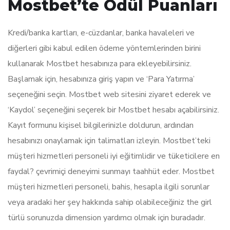
Mostbet’te Ödül Puanları
Kredi/banka kartları, e-cüzdanlar, banka havaleleri ve
diğerleri gibi kabul edilen ödeme yöntemlerinden birini
kullanarak Mostbet hesabınıza para ekleyebilirsiniz.
Başlamak için, hesabınıza giriş yapın ve ‘Para Yatırma’
seçeneğini seçin. Mostbet web sitesini ziyaret ederek ve
‘Kaydol’ seçeneğini seçerek bir Mostbet hesabı açabilirsiniz.
Kayıt formunu kişisel bilgilerinizle doldurun, ardından
hesabınızı onaylamak için talimatları izleyin. Mostbet’teki
müşteri hizmetleri personeli iyi eğitimlidir ve tüketicilere en
faydal? çevrimiçi deneyimi sunmayı taahhüt eder. Mostbet
müşteri hizmetleri personeli, bahis, hesapla ilgili sorunlar
veya aradaki her şey hakkında sahip olabileceğiniz the girl
türlü sorunuzda dimension yardımcı olmak için buradadır.