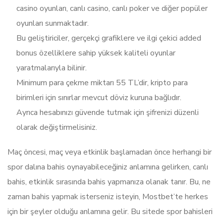
casino oyunları, canlı casino, canlı poker ve diğer popüler
oyunları sunmaktadır.
Bu geliştiriciler, gerçekçi grafiklere ve ilgi çekici added
bonus özelliklere sahip yüksek kaliteli oyunlar
yaratmalarıyla bilinir.
Minimum para çekme miktarı 55 TL’dir, kripto para
birimleri için sınırlar mevcut döviz kuruna bağlıdır.
Ayrıca hesabınızı güvende tutmak için şifrenizi düzenli
olarak değiştirmelisiniz.
Maç öncesi, maç veya etkinlik başlamadan önce herhangi bir
spor dalına bahis oynayabileceğiniz anlamına gelirken, canlı
bahis, etkinlik sırasında bahis yapmanıza olanak tanır. Bu, ne
zaman bahis yapmak isterseniz isteyin, Mostbet’te herkes
için bir şeyler olduğu anlamına gelir. Bu sitede spor bahisleri