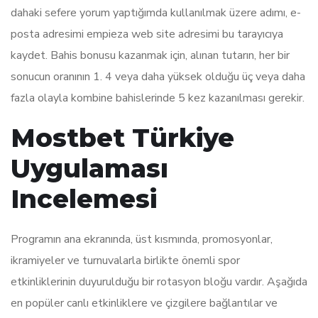
dahaki sefere yorum yaptığımda kullanılmak üzere adımı, e-
posta adresimi empieza web site adresimi bu tarayıcıya
kaydet. Bahis bonusu kazanmak için, alınan tutarın, her bir
sonucun oranının 1. 4 veya daha yüksek olduğu üç veya daha
fazla olayla kombine bahislerinde 5 kez kazanılması gerekir.
Mostbet Türkiye
Uygulaması
Incelemesi
Programın ana ekranında, üst kısmında, promosyonlar,
ikramiyeler ve turnuvalarla birlikte önemli spor
etkinliklerinin duyurulduğu bir rotasyon bloğu vardır. Aşağıda
en popüler canlı etkinliklere ve çizgilere bağlantılar ve