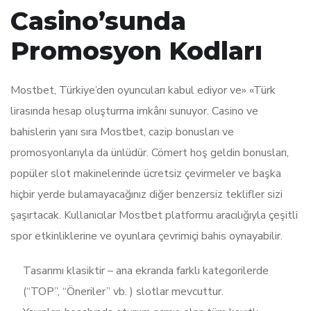
Casino’sunda
Promosyon Kodları
Mostbet, Türkiye’den oyuncuları kabul ediyor ve» «Türk
lirasında hesap oluşturma imkânı sunuyor. Casino ve
bahislerin yanı sıra Mostbet, cazip bonusları ve
promosyonlarıyla da ünlüdür. Cömert hoş geldin bonusları,
popüler slot makinelerinde ücretsiz çevirmeler ve başka
hiçbir yerde bulamayacağınız diğer benzersiz teklifler sizi
şaşırtacak. Kullanıcılar Mostbet platformu aracılığıyla çeşitli
spor etkinliklerine ve oyunlara çevrimiçi bahis oynayabilir.
Tasarımı klasiktir – ana ekranda farklı kategorilerde
(“TOP”, “Öneriler” vb. ) slotlar mevcuttur.