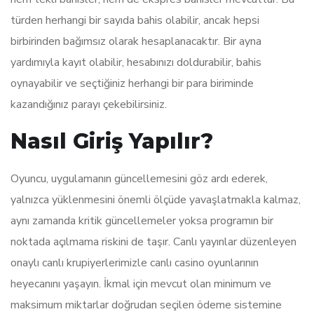
türden herhangi bir sayıda bahis olabilir, ancak hepsi
birbirinden bağımsız olarak hesaplanacaktır. Bir ayna
yardımıyla kayıt olabilir, hesabınızı doldurabilir, bahis
oynayabilir ve seçtiğiniz herhangi bir para biriminde
kazandığınız parayı çekebilirsiniz.
Nasıl Giriş Yapılır?
Oyuncu, uygulamanın güncellemesini göz ardı ederek,
yalnızca yüklenmesini önemli ölçüde yavaşlatmakla kalmaz,
aynı zamanda kritik güncellemeler yoksa programın bir
noktada açılmama riskini de taşır. Canlı yayınlar düzenleyen
onaylı canlı krupiyerlerimizle canlı casino oyunlarının
heyecanını yaşayın. İkmal için mevcut olan minimum ve
maksimum miktarlar doğrudan seçilen ödeme sistemine