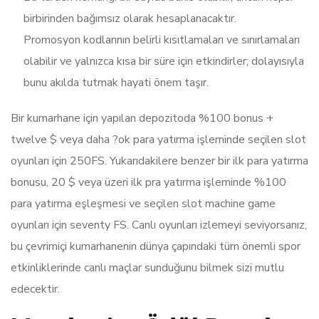
birbirinden bağımsız olarak hesaplanacaktır.
Promosyon kodlarının belirli kısıtlamaları ve sınırlamaları
olabilir ve yalnızca kısa bir süre için etkindirler; dolayısıyla
bunu akılda tutmak hayati önem taşır.
Bir kumarhane için yapılan depozitoda %100 bonus +
twelve $ veya daha ?ok para yatırma işleminde seçilen slot
oyunları için 250FS. Yukarıdakilere benzer bir ilk para yatırma
bonusu, 20 $ veya üzeri ilk pra yatırma işleminde %100
para yatırma eşleşmesi ve seçilen slot machine game
oyunları için seventy FS. Canlı oyunları izlemeyi seviyorsanız,
bu çevrimiçi kumarhanenin dünya çapındaki tüm önemli spor
etkinliklerinde canlı maçlar sunduğunu bilmek sizi mutlu
edecektir.