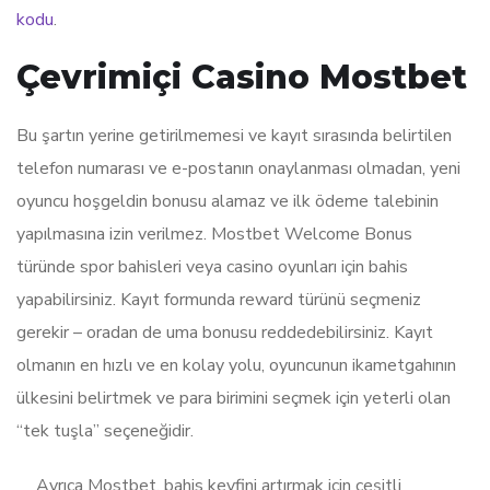
kodu
.
Çevrimiçi Casino Mostbet
Bu şartın yerine getirilmemesi ve kayıt sırasında belirtilen
telefon numarası ve e-postanın onaylanması olmadan, yeni
oyuncu hoşgeldin bonusu alamaz ve ilk ödeme talebinin
yapılmasına izin verilmez. Mostbet Welcome Bonus
türünde spor bahisleri veya casino oyunları için bahis
yapabilirsiniz. Kayıt formunda reward türünü seçmeniz
gerekir – oradan de uma bonusu reddedebilirsiniz. Kayıt
olmanın en hızlı ve en kolay yolu, oyuncunun ikametgahının
ülkesini belirtmek ve para birimini seçmek için yeterli olan
“tek tuşla” seçeneğidir.
Ayrıca Mostbet, bahis keyfini artırmak için çeşitli