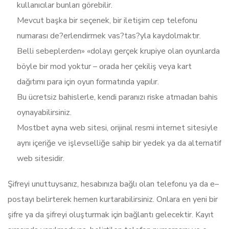
kullanıcılar bunları görebilir.
Mevcut başka bir seçenek, bir iletişim cep telefonu
numarası de?erlendirmek vas?tas?yla kaydolmaktır.
Belli sebeplerden» «dolayı gerçek krupiye olan oyunlarda
böyle bir mod yoktur – orada her çekiliş veya kart
dağıtımı para için oyun formatında yapılır.
Bu ücretsiz bahislerle, kendi paranızı riske atmadan bahis
oynayabilirsiniz.
Mostbet ayna web sitesi, orijinal resmi internet sitesiyle
aynı içeriğe ve işlevselliğe sahip bir yedek ya da alternatif
web sitesidir.
Şifreyi unuttuysanız, hesabınıza bağlı olan telefonu ya da e–
postayı belirterek hemen kurtarabilirsiniz. Onlara en yeni bir
şifre ya da şifreyi oluşturmak için bağlantı gelecektir. Kayıt