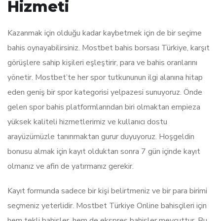
Hizmeti
Kazanmak için olduğu kadar kaybetmek için de bir seçime
bahis oynayabilirsiniz. Mostbet bahis borsası Türkiye, karşıt
görüşlere sahip kişileri eşleştirir, para ve bahis oranlarını
yönetir. Mostbet’te her spor tutkununun ilgi alanına hitap
eden geniş bir spor kategorisi yelpazesi sunuyoruz. Önde
gelen spor bahis platformlarından biri olmaktan empieza
yüksek kaliteli hizmetlerimiz ve kullanıcı dostu
arayüzümüzle tanınmaktan gurur duyuyoruz. Hoşgeldin
bonusu almak için kayıt olduktan sonra 7 gün içinde kayıt
olmanız ve afin de yatırmanız gerekir.
Kayıt formunda sadece bir kişi belirtmeniz ve bir para birimi
seçmeniz yeterlidir. Mostbet Türkiye Online bahisçileri için
hem tekli bahisler, hem de ekspres bahisler mevcuttur. Bu