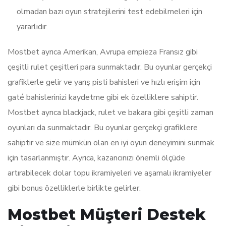
olmadan bazı oyun stratejilerini test edebilmeleri için
yararlıdır.
Mostbet ayrıca Amerikan, Avrupa empieza Fransız gibi
çeşitli rulet çeşitleri para sunmaktadır. Bu oyunlar gerçekçi
grafiklerle gelir ve yarış pisti bahisleri ve hızlı erişim için
gaté bahislerinizi kaydetme gibi ek özelliklere sahiptir.
Mostbet ayrıca blackjack, rulet ve bakara gibi çeşitli zaman
oyunları da sunmaktadır. Bu oyunlar gerçekçi grafiklere
sahiptir ve size mümkün olan en iyi oyun deneyimini sunmak
için tasarlanmıştır. Ayrıca, kazancınızı önemli ölçüde
artırabilecek dolar topu ikramiyeleri ve aşamalı ikramiyeler
gibi bonus özelliklerle birlikte gelirler.
Mostbet Müşteri Destek