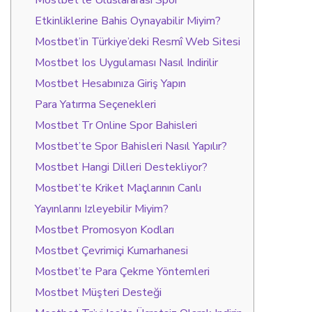
Mostbet’te Uluslararası Spor
Etkinliklerine Bahis Oynayabilir Miyim?
Mostbet’in Türkiye’deki Resmî Web Sitesi
Mostbet Ios Uygulaması Nasıl Indirilir
Mostbet Hesabınıza Giriş Yapın
Para Yatırma Seçenekleri
Mostbet Tr Online Spor Bahisleri
Mostbet’te Spor Bahisleri Nasıl Yapılır?
Mostbet Hangi Dilleri Destekliyor?
Mostbet’te Kriket Maçlarının Canlı
Yayınlarını Izleyebilir Miyim?
Mostbet Promosyon Kodları
Mostbet Çevrimiçi Kumarhanesi
Mostbet’te Para Çekme Yöntemleri
Mostbet Müşteri Desteği