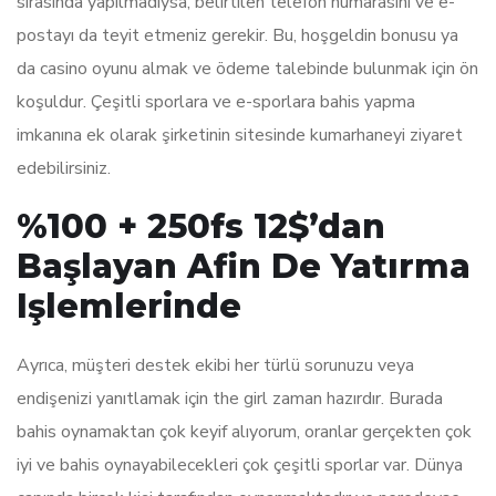
sırasında yapılmadıysa, belirtilen telefon numarasını ve e-
postayı da teyit etmeniz gerekir. Bu, hoşgeldin bonusu ya
da casino oyunu almak ve ödeme talebinde bulunmak için ön
koşuldur. Çeşitli sporlara ve e-sporlara bahis yapma
imkanına ek olarak şirketinin sitesinde kumarhaneyi ziyaret
edebilirsiniz.
%100 + 250fs 12$’dan
Başlayan Afin De Yatırma
Işlemlerinde
Ayrıca, müşteri destek ekibi her türlü sorunuzu veya
endişenizi yanıtlamak için the girl zaman hazırdır. Burada
bahis oynamaktan çok keyif alıyorum, oranlar gerçekten çok
iyi ve bahis oynayabilecekleri çok çeşitli sporlar var. Dünya