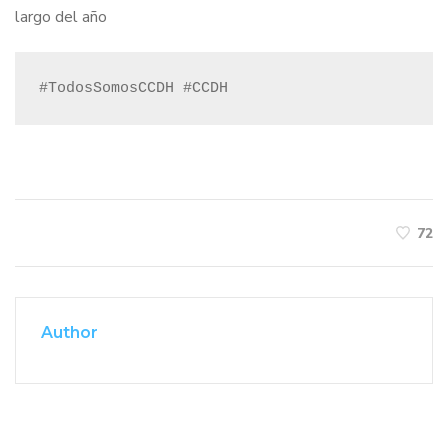
largo del año
#TodosSomosCCDH #CCDH
72
Author