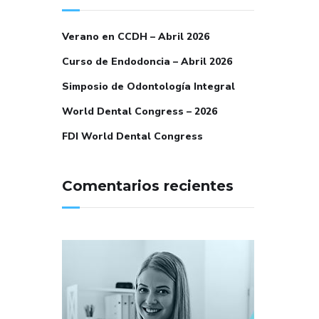
Verano en CCDH – Abril 2026
Curso de Endodoncia – Abril 2026
Simposio de Odontología Integral
World Dental Congress – 2026
FDI World Dental Congress
Comentarios recientes