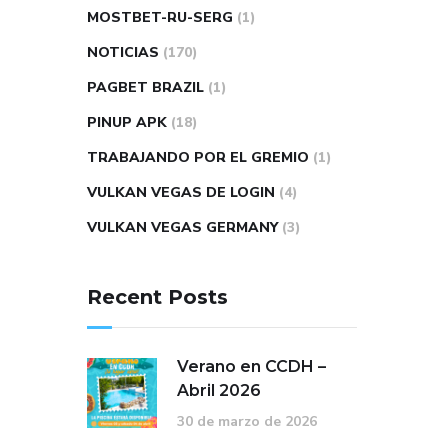
MOSTBET-RU-SERG
(1)
NOTICIAS
(170)
PAGBET BRAZIL
(1)
PINUP APK
(18)
TRABAJANDO POR EL GREMIO
(1)
VULKAN VEGAS DE LOGIN
(4)
VULKAN VEGAS GERMANY
(3)
Recent Posts
Verano en CCDH –
Abril 2026
30 de marzo de 2026