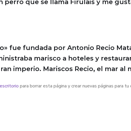
 perro que se llama Firulais y me gusta 
o» fue fundada por Antonio Recio Mat
istraba marisco a hoteles y restauran
an imperio. Mariscos Recio, el mar al 
escritorio
para borrar esta página y crear nuevas páginas para tu 