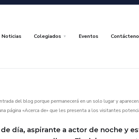
Noticias
Colegiados
Eventos
Contácteno
ntrada del blog porque permanecerá en un solo lugar y aparecerá 
a página «Acerca de» que les presenta a los visitantes potenciale
de día, aspirante a actor de noche y es