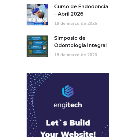
Curso de Endodoncia
– Abril 2026
18 de marzo de 2026
Simposio de
Odontología Integral
18 de marzo de 2026